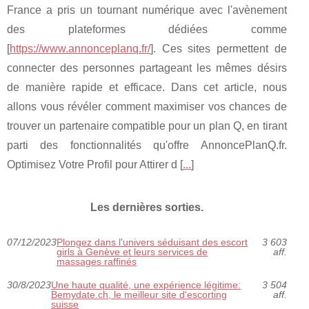
France a pris un tournant numérique avec l'avènement
des plateformes dédiées comme
[
https://www.annonceplanq.fr/
]. Ces sites permettent de
connecter des personnes partageant les mêmes désirs
de manière rapide et efficace. Dans cet article, nous
allons vous révéler comment maximiser vos chances de
trouver un partenaire compatible pour un plan Q, en tirant
parti des fonctionnalités qu'offre AnnoncePlanQ.fr.
Optimisez Votre Profil pour Attirer d [
...
]
Les dernières sorties.
07/12/2023
Plongez dans l'univers séduisant des escort
3 603
girls à Genève et leurs services de
aff.
massages raffinés
30/8/2023
Une haute qualité, une expérience légitime:
3 504
Bemydate.ch, le meilleur site d'escorting
aff.
suisse