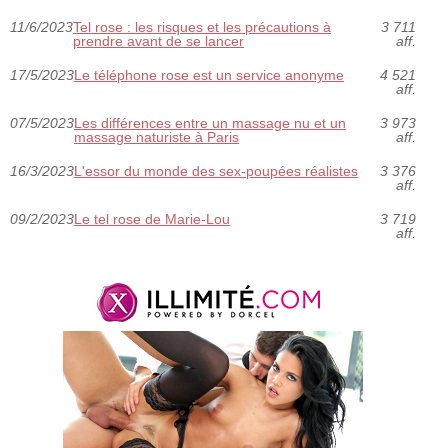
11/6/2023
Tel rose : les risques et les précautions à
3 711
prendre avant de se lancer
aff.
17/5/2023
Le téléphone rose est un service anonyme
4 521
aff.
07/5/2023
Les différences entre un massage nu et un
3 973
massage naturiste à Paris
aff.
16/3/2023
L'essor du monde des sex-poupées réalistes
3 376
aff.
09/2/2023
Le tel rose de Marie-Lou
3 719
aff.