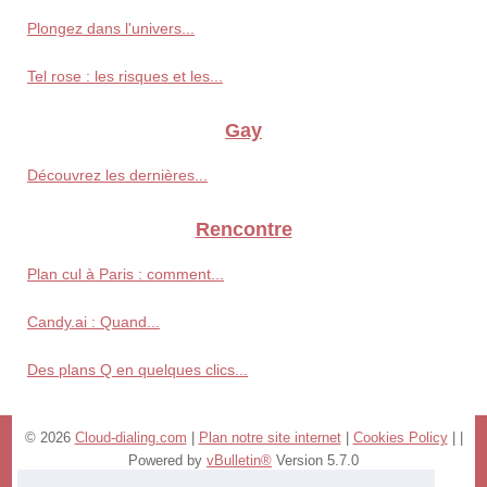
Plongez dans l'univers...
Tel rose : les risques et les...
Gay
Découvrez les dernières...
Rencontre
Plan cul à Paris : comment...
Candy.ai : Quand...
Des plans Q en quelques clics...
© 2026
Cloud-dialing.com
|
Plan notre site internet
|
Cookies Policy
|
|
Powered by
vBulletin®
Version 5.7.0
Copyright © 2026 vBulletin Solutions, Inc. All rights reserved.